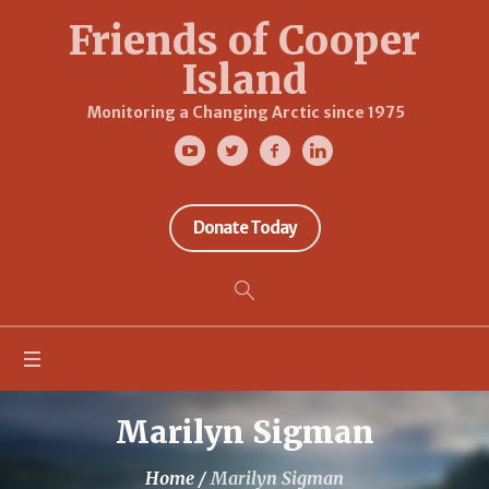
Friends of Cooper
Island
Monitoring a Changing Arctic since 1975
Donate Today
Marilyn Sigman
Home
/
Marilyn Sigman